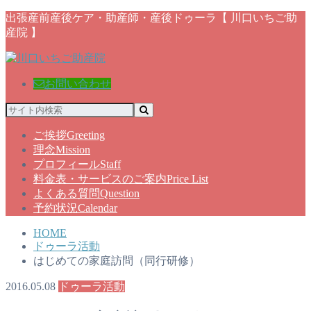
出張産前産後ケア・助産師・産後ドゥーラ【 川口いちご助
産院 】
お問い合わせ
ご挨拶
Greeting
理念
Mission
プロフィール
Staff
料金表・サービスのご案内
Price List
よくある質問
Question
予約状況
Calendar
HOME
ドゥーラ活動
はじめての家庭訪問（同行研修）
2016.05.08
ドゥーラ活動