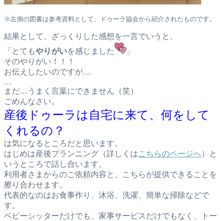
※左側の図書は参考資料として、ドゥーラ協会から紹介されたものです。
結果として、ざっくりした感想を一言でいうと、
「とても
やりがい
を感じました
」
そのやりがい！！！
お伝えしたいのですが…
…
まだ…うまく言葉にできません（笑）
ごめんなさい。
産後ドゥーラは自宅に来て、何をして
くれるの？
は気になるところだと思います。
はじめは産後プランニング（詳しくは
こちらのページへ
）と
いうところで話し合います。
利用者さまからのご依頼内容と、こちらが提供できることを
擦り合わせます。
代表的なのはお食事作り、沐浴、洗濯、簡単な掃除などで
す。
ベビーシッターだけでも、家事サービスだけでもなく、トー