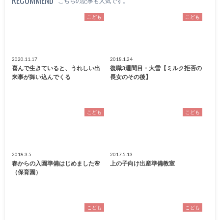
こちらの記事も人気です。
こども
こども
2020.11.17
2018.1.24
喜んで生きていると、うれしい出
復職3週間目・大雪【ミルク拒否の
来事が舞い込んでくる
長女のその後】
こども
こども
2018.3.5
2017.5.13
春からの入園準備はじめました🌸
上の子向け出産準備教室
（保育園）
こども
こども