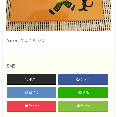
Amazonでは
こちら😊
SNS
ポスト
シェア
はてブ
送る
Pocket
feedly