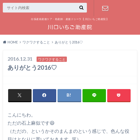
出張産前産後ケア・助産師・産後ドゥーラ【 川口いちご助産院 】
お問い合わ
せ
HOME
ワクワクすること
ありがとう2016♡
2016.12.31
ワクワクすること
ありがとう2016♡
こんにちわ。
ただの石上麻似です😄
（ただの、というかそのまんまのという感じで、色んな役
目はとなりに置いておきます…笑）