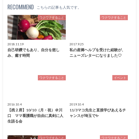
RECOMMEND
こちらの記事も人気です。
ワクワクすること
ワクワクすること
2018.11.19
2017.9.25
自己研鑽でもあり、自分を慈し
私の産褥ヘルプを受けた経験が、
み、癒す時間
ニューズレターになりました♡
ワクワクすること
イベント
2016.10.4
2019.10.4
【残２席】10/10（月・祝）＠川
11/3マコ先生と直接学びあえるチ
口 ママ看護職が自由に真剣に人
ャンスが埼玉で✨
生語る会
ワクワクすること
ワクワクすること