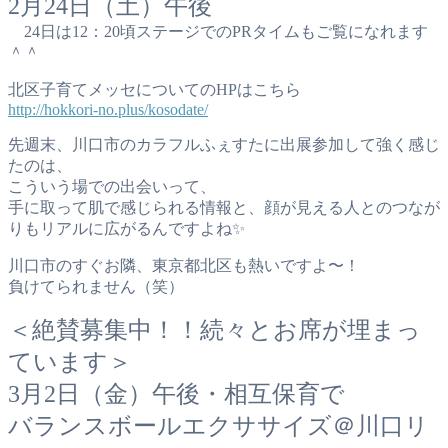
2月24日（土）午後
24日は12：20頃ステージでのPRタイムもご覧になれます
＾＾
北区子育てメッセについてのHPはこちら
http://hokkori-no.plus/kosodate/
先週末、川口市のカラフルふぇすたに出展参加して強く感じ
たのは、
こういう場での出会いって、
手に取って肌で感じられる情報と、顔が見える人とのつなが
りもリアルに広がるんですよね✨
川口市のすぐお隣、東京都北区も熱いですよ〜！
負けてられません（笑）
＜絶賛募集中！！続々とお席が埋まっ
ています＞
3月2日（金）午後・相互保育で
バランスボールエクササイズ＠川口リ