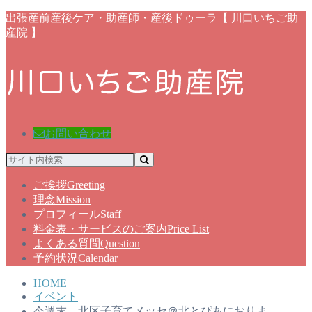
出張産前産後ケア・助産師・産後ドゥーラ【 川口いちご助
産院 】
お問い合わせ
ご挨拶
Greeting
理念
Mission
プロフィール
Staff
料金表・サービスのご案内
Price List
よくある質問
Question
予約状況
Calendar
HOME
イベント
今週末、北区子育てメッセ＠北とぴあにおりま