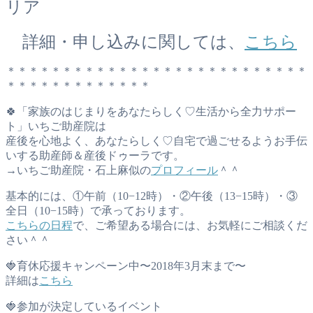
リア
詳細・申し込みに関しては、
こちら
＊＊＊＊＊＊＊＊＊＊＊＊＊＊＊＊＊＊＊＊＊＊＊＊＊＊＊
＊＊＊＊＊＊＊＊＊＊＊＊＊
🍀「家族のはじまりをあなたらしく♡生活から全力サポー
ト」いちご助産院は
産後を心地よく、あなたらしく♡自宅で過ごせるようお手伝
いする助産師＆産後ドゥーラです。
→いちご助産院・石上麻似の
プロフィール
＾＾
基本的には、①午前（10−12時）・②午後（13−15時）・③
全日（10−15時）で承っております。
こちらの日程
で、ご希望ある場合には、お気軽にご相談くだ
さい＾＾
🍓育休応援キャンペーン中〜2018年3月末まで〜
詳細は
こちら
🍓参加が決定しているイベント