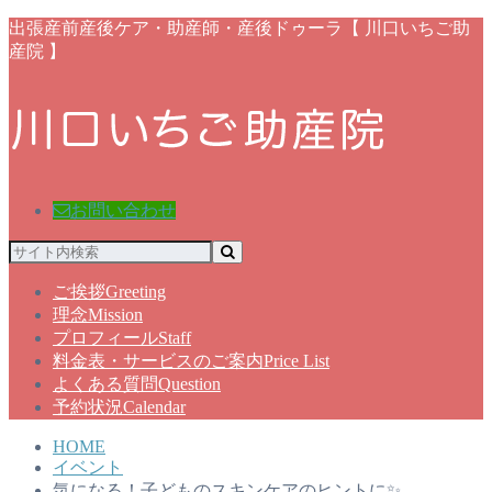
出張産前産後ケア・助産師・産後ドゥーラ【 川口いちご助
産院 】
お問い合わせ
ご挨拶
Greeting
理念
Mission
プロフィール
Staff
料金表・サービスのご案内
Price List
よくある質問
Question
予約状況
Calendar
HOME
イベント
気になる！子どものスキンケアのヒントに✨