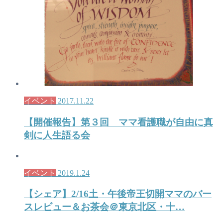
イベント
2017.11.22
【開催報告】第３回 ママ看護職が自由に真
剣に人生語る会
イベント
2019.1.24
【シェア】2/16土・午後帝王切開ママのバー
スレビュー＆お茶会＠東京北区・十…