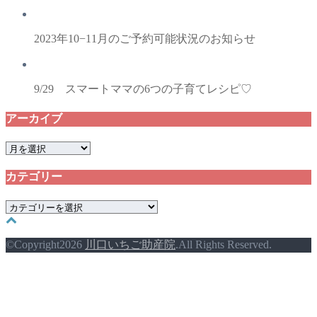
2023年10−11月のご予約可能状況のお知らせ
9/29 スマートママの6つの子育てレシピ♡
アーカイブ
ア
ー
カテゴリー
カ
イ
カ
ブ
テ
ゴ
©Copyright2026
川口いちご助産院
.All Rights Reserved.
リ
ー