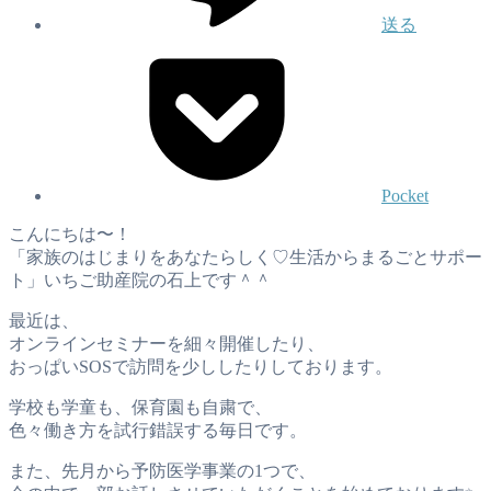
送る
Pocket
こんにちは〜！
「家族のはじまりをあなたらしく♡生活からまるごとサポー
ト」いちご助産院の石上です＾＾
最近は、
オンラインセミナーを細々開催したり、
おっぱいSOSで訪問を少ししたりしております。
学校も学童も、保育園も自粛で、
色々働き方を試行錯誤する毎日です。
また、先月から予防医学事業の1つで、