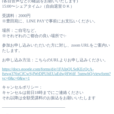
(各自音声などの確認をお願いいたします)
15:00〜シェアタイム♪（自由退室ＯＫ）
受講料：2000円
※豊田宛に、LINE PAYで事前にお支払いください。
場所：ご自宅など。
※それぞれのご都合の良い場所で✨
参加お申し込みいただいた方に対し、zoom URLをご案内い
たします。
お申し込み方法：こちらのURLよりお申し込みください。
https://docs.google.com/forms/d/e/1FAIpQLSeKEcQcA-
fsrwg376xCfCwSjJWrDPUhEUaEdwjHWdf_5smwhQ/viewform?
vc=0&c=0&w=1
キャンセルポリシー：
キャンセルは前日18時までにご連絡ください
それ以降は全額受講料のお振込をお願いいたします
———————————————–