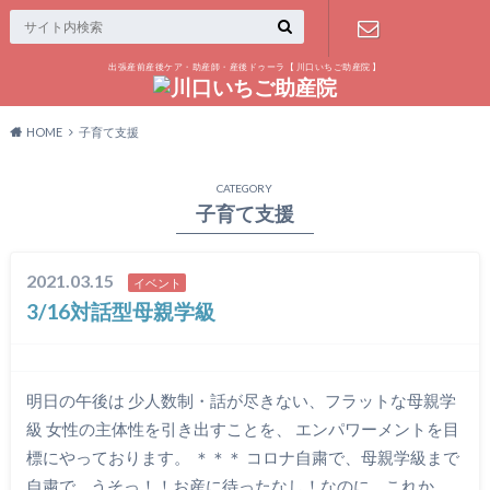
出張産前産後ケア・助産師・産後ドゥーラ【 川口いちご助産院 】
お問い合わ
HOME
子育て支援
せ
CATEGORY
子育て支援
2021.03.15
イベント
3/16対話型母親学級
明日の午後は 少人数制・話が尽きない、フラットな母親学
級 女性の主体性を引き出すことを、 エンパワーメントを目
標にやっております。 ＊＊＊ コロナ自粛で、母親学級まで
自粛で… うそっ！！お産に待ったなし！なのに… これか…