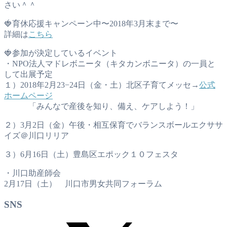
さい＾＾
🍓育休応援キャンペーン中〜2018年3月末まで〜
詳細は
こちら
🍓参加が決定しているイベント
・NPO法人マドレボニータ（キタカンボニータ）の一員と
して出展予定
１）2018年2月23−24日（金・土）北区子育てメッセ→
公式
ホームページ
「みんなで産後を知り、備え、ケアしよう！」
２）3月2日（金）午後・相互保育でバランスボールエクササ
イズ＠川口リリア
３）6月16日（土）豊島区エポック１０フェスタ
・川口助産師会
2月17日（土） 川口市男女共同フォーラム
SNS