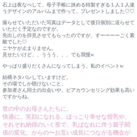
石上は夜なべして、母子手帳に挟める特製すぎる１人１人違
うデザインのアルバムまで作って、プレゼントしました♡♡
撮らせていただいた写真はデータとして後日個別に送らせて
いただく予定なのですが、
先出しのを拝見させてもらったのですが、すーーーーごく素
敵でした♡
ニヤケが止まりません。
見せたいけど、、ううう、、、でも我慢w
やっぱり盛りだくさんになってしまう、私のイベントw
結構ネタバレしていますけど、
その場でしか聴けないこと、
参加者さん同士の出会いや、ピアカウンセリング効果も高い
ですからね。
世の中のお母さんたちに、
快適に、笑顔になれる、ほっこり幸せな授乳や、
それぞれ納得のいく形で、乳ばなれに伴う親子関
係の変化、からの〜お互い成長につながる機会が