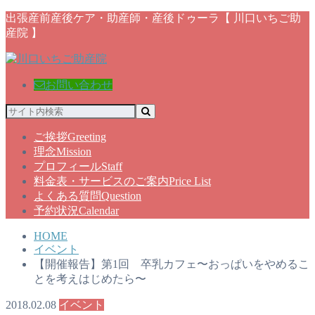
出張産前産後ケア・助産師・産後ドゥーラ【 川口いちご助
産院 】
お問い合わせ
ご挨拶
Greeting
理念
Mission
プロフィール
Staff
料金表・サービスのご案内
Price List
よくある質問
Question
予約状況
Calendar
HOME
イベント
【開催報告】第1回 卒乳カフェ〜おっぱいをやめるこ
とを考えはじめたら〜
2018.02.08
イベント